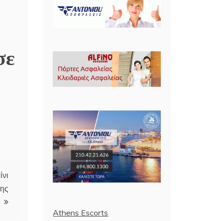
σε
ίνι
της
Athens Escorts