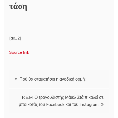
τάση
[ad_2]
Source link
Πλοήγηση
Πού θα σταματήσει η ανοδική ορμή;
άρθρων
R.E.M: Ο τραγουδιστής Μάικλ Στάιπ καλεί σε
μποϊκοτάζ του Facebook και του Instagram