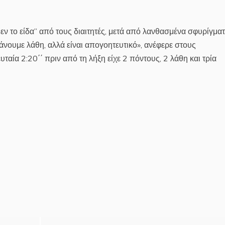
εν το είδα” από τους διαιτητές, μετά από λανθασμένα σφυρίγμα
κάνουμε λάθη, αλλά είναι απογοητευτικό», ανέφερε στους
ταία 2:20΄΄ πριν από τη λήξη είχε 2 πόντους, 2 λάθη και τρία