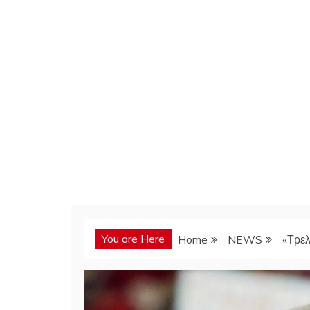
You are Here
Home
NEWS
«Τρελ