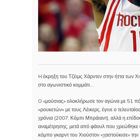
H έκρηξη του Τζέιμς Χάρντεν στην ήττα των Χ
στο αγωνιστικό κομμάτι…
O «μούσιας» ολοκλήρωσε τον αγώνα με 51 πό
«ρουκετών» με τους Λέικερς, έγινε ο τελευταί
χρόνια (2007, Κόμπι Μπράιαντ), αλλά η επίδ
αναμέτρησης, μετά από φάουλ που χρεώθηκε σ
κόμπο γκαρντ του Χιούστον «χαστούκισε» την μ