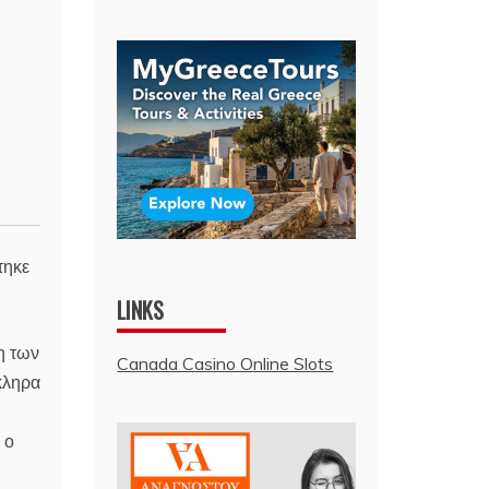
τηκε
LINKS
η των
Canada Casino Online Slots
όκληρα
 ο