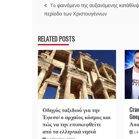
Πλοήγηση
To φαινόμενο της αυξανόμενης κατάθλιψ
περίοδο των Χριστουγέννων
άρθρων
RELATED POSTS
Οδηγός ταξιδιού για την
Cra
Έφεσο: ο αρχαίος κόσμος και
Goo
πώς να την επισκεφθείτε
Απο
από τα ελληνικά νησιά
14 