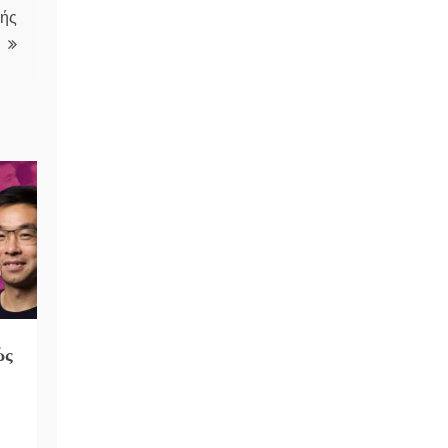
κής
ώς