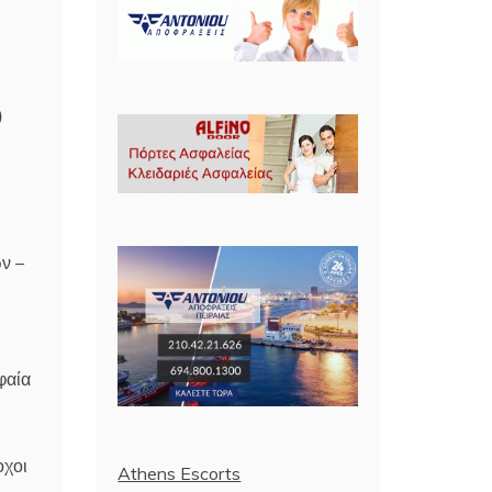
υ
ν –
φαία
οχοι
Athens Escorts