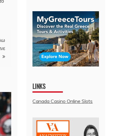
το
έλω
ανε
LINKS
Canada Casino Online Slots