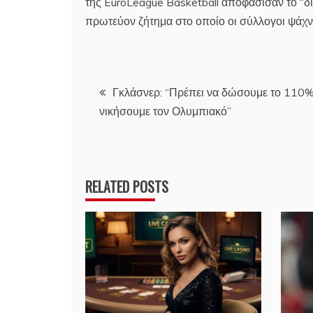
της EuroLeague Basketball αποφάσισαν το “δια
πρωτεύον ζήτημα στο οποίο οι σύλλογοι ψάχν
Πλοήγηση
Γκλάσνερ: “Πρέπει να δώσουμε το 110%
νικήσουμε τον Ολυμπιακό”
άρθρων
RELATED POSTS