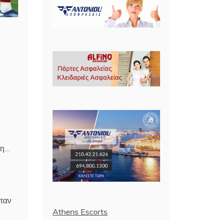
πη…
νταν
Athens Escorts