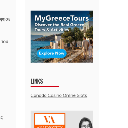
άφησε
 του
LINKS
Canada Casino Online Slots
τς