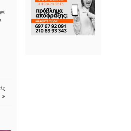
ηκε
α
κές