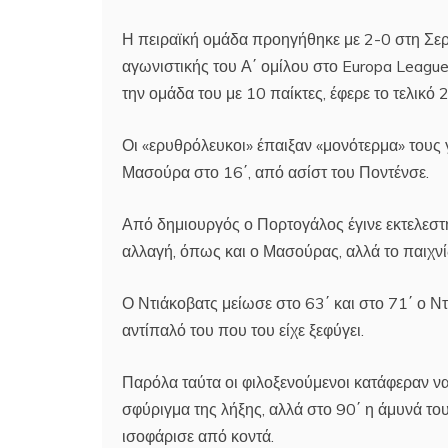
Η πειραϊκή ομάδα προηγήθηκε με 2-0 στη Σερ
αγωνιστικής του Α΄ ομίλου στο Europa League
την ομάδα του με 10 παίκτες, έφερε το τελικό 2
Οι «ερυθρόλευκοι» έπαιξαν «μονότερμα» τους
Μασούρα στο 16΄, από ασίστ του Ποντένσε.
Από δημιουργός ο Πορτογάλος έγινε εκτελεστή
αλλαγή, όπως και ο Μασούρας, αλλά το παιχνί
Ο Ντιάκοβατς μείωσε στο 63΄ και στο 71΄ ο Ν
αντίπαλό του που του είχε ξεφύγει.
Παρόλα ταύτα οι φιλοξενούμενοι κατάφεραν να
σφύριγμα της λήξης, αλλά στο 90΄ η άμυνά του
ισοφάρισε από κοντά.