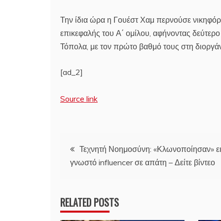
Την ίδια ώρα η Γουέστ Χαμ περνούσε νικηφόρ
επικεφαλής του Α΄ ομίλου, αφήνοντας δεύτερ
Τόπολα, με τον πρώτο βαθμό τους στη διοργ
[ad_2]
Source link
Πλοήγηση
Τεχνητή Νοημοσύνη: «Κλωνοποίησαν» ει
γνωστό influencer σε απάτη – Δείτε βίντεο
άρθρων
RELATED POSTS