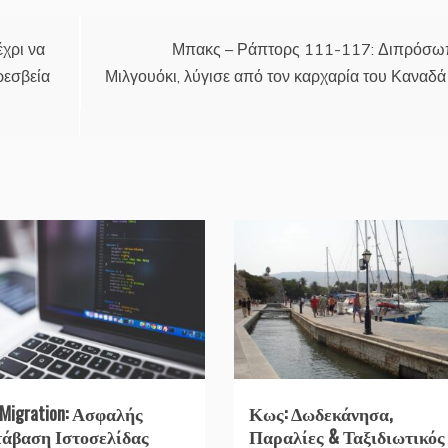
χρι να
Μπακς – Ράπτορς 111-117: Διπρόσ
ρεσβεία
Μιλγουόκι, λύγισε από τον καρχαρία του Καναδά
 Migration: Ασφαλής
Κως: Δωδεκάνησα,
άβαση Ιστοσελίδας
Παραλίες & Ταξιδιωτικός