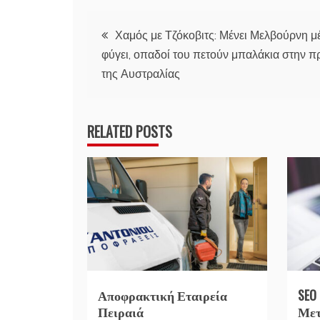
Πλοήγηση
Χαμός με Τζόκοβιτς: Μένει Μελβούρνη μέ
φύγει, οπαδοί του πετούν μπαλάκια στην π
άρθρων
της Αυστραλίας
RELATED POSTS
Αποφρακτική Εταιρεία
SEO
Πειραιά
Μετ