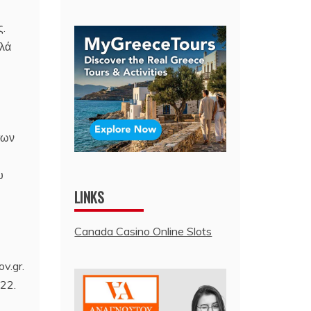
ς.
λλά
των
υ
LINKS
Canada Casino Online Slots
v.gr.
22.