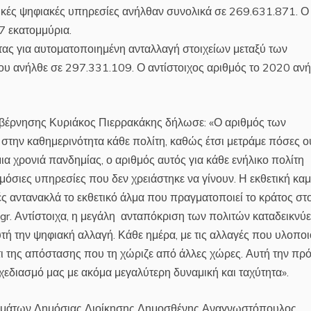
λικές ψηφιακές υπηρεσίες ανήλθαν συνολικά σε 269.631.871. Ο
7 εκατομμύρια.
τας για αυτοματοποιημένη ανταλλαγή στοιχείων μεταξύ των
 ανήλθε σε 297.331.109. Ο αντίστοιχος αριθμός το 2020 αν
βέρνησης Κυριάκος Πιερρακάκης δήλωσε: «Ο αριθμός των
στην καθημερινότητα κάθε πολίτη, καθώς έτσι μετράμε πόσες ο
μια χρονιά πανδημίας, ο αριθμός αυτός για κάθε ενήλικο πολίτη
μόσιες υπηρεσίες που δεν χρειάστηκε να γίνουν. Η εκθετική κα
ς αντανακλά το εκθετικό άλμα που πραγματοποιεί το κράτος στ
.gr. Αντίστοιχα, η μεγάλη ανταπόκριση των πολιτών καταδεικνύε
υτή την ψηφιακή αλλαγή. Κάθε ημέρα, με τις αλλαγές που υλοποι
τι της απόστασης που τη χώριζε από άλλες χώρες. Αυτή την πρ
εδιασμό μας με ακόμα μεγαλύτερη δυναμική και ταχύτητα».
ημάτων Δημόσιας Διοίκησης Δημοσθένης Αναγνωστόπουλος