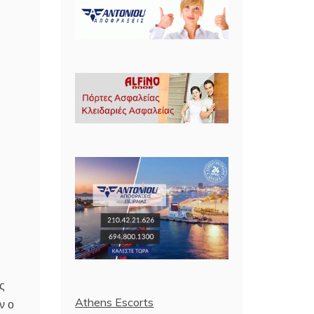
ς
Athens Escorts
ν ο