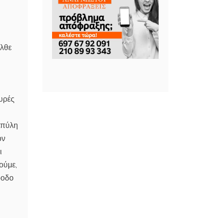
ήλθε
υρές
μπύλη
ον
ι
ούμε,
όοδο