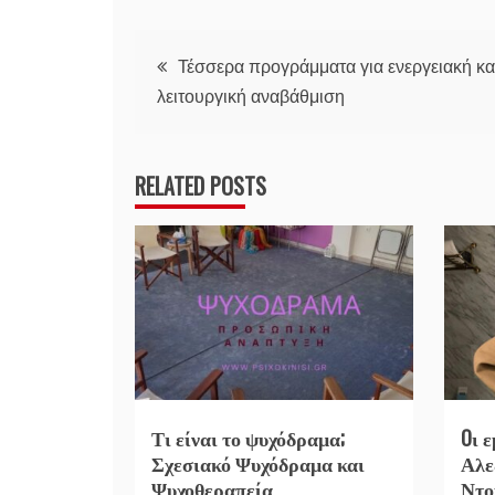
Πλοήγηση
Τέσσερα προγράμματα για ενεργειακή κα
λειτουργική αναβάθμιση
άρθρων
RELATED POSTS
Τι είναι το ψυχόδραμα;
Oι 
Σχεσιακό Ψυχόδραμα και
Αλε
Ψυχοθεραπεία
Ντο