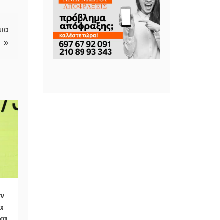
μια
αν
α
αι