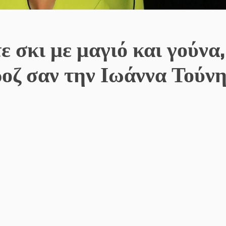
ε σκι με μαγιό και γούνα,
ροζ σαν την Ιωάννα Τούν