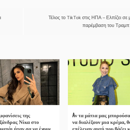
ι
Τέλος το TikTok στις ΗΠΑ – Ελπίζει σε 
παρέμβαση του Τραμπ
εμφανίσεις της
Aν τα μάτια μας μπορούσ
ξάνδρας Νίκα στο
να διαλέξουν μια κρέμα, θ
υμπάι ήταν σα να έχουν
επέλεγαν αυτή που βάζει κ