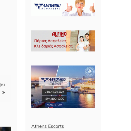
ω
ψει
Athens Escorts