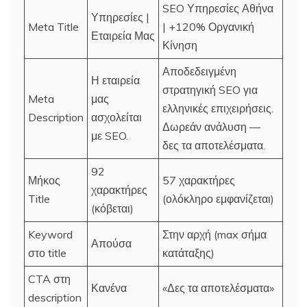
SEO Υπηρεσίες Αθήνα
Υπηρεσίες |
Meta Title
| +120% Οργανική
Εταιρεία Μας
Κίνηση
Αποδεδειγμένη
Η εταιρεία
στρατηγική SEO για
Meta
μας
ελληνικές επιχειρήσεις.
Description
ασχολείται
Δωρεάν ανάλυση —
με SEO.
δες τα αποτελέσματα.
92
Μήκος
57 χαρακτήρες
χαρακτήρες
Title
(ολόκληρο εμφανίζεται)
(κόβεται)
Keyword
Στην αρχή (max σήμα
Απούσα
στο title
κατάταξης)
CTA στη
Κανένα
«Δες τα αποτελέσματα»
description