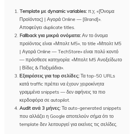
Template με dynamic variables:
π.χ. «[Όνομα
Προϊόντος] | Αγορά Online — [Brand]».
Αποφεύγει duplicate titles.
Fallback για μικρά ονόματα:
Αν το όνομα
προϊόντος είναι «Μπολτ M5», το title «Μπολτ M5
| Αγορά Online — TechStore» είναι πολύ κοντό
— πρόσθεσε κατηγορία: «Μπολτ M5 Ανοξείδωτο
| Βίδες & Παξιμάδια».
Εξαιρέσεις για top σελίδες:
Τα top-50 URLs
κατά traffic πρέπει να έχουν χειροκίνητα
γραμμένα snippets — δεν αφήνεις τα πιο
κερδοφόρα σε autopilot.
Audit ανά 3 μήνες:
Τα auto-generated snippets
που αλλάζει η Google αποτελούν σήμα ότι το
template δεν λειτουργεί για εκείνες τις σελίδες.