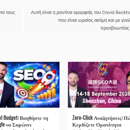
ια τους
Aυτή είναι η ρουτίνα ομορφιάς του David Beck
που είναι ωραίος ακόμη και με γυα
πρεσβυωπίας
wl Budget: Βοηθήστε τη
Zero-Click Αναζητήσεις: Π
gle να Σαρώνει
Κερδίζετε Ορατότητα