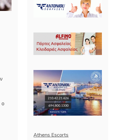
ων
 ο
Athens Escorts