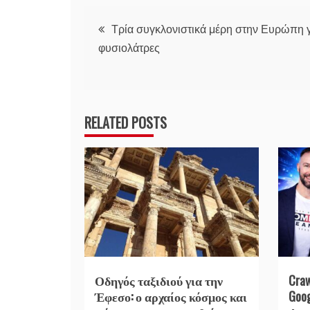
Πλοήγηση
Τρία συγκλονιστικά μέρη στην Ευρώπη γ
φυσιολάτρες
άρθρων
RELATED POSTS
Οδηγός ταξιδιού για την
Cra
Έφεσο: ο αρχαίος κόσμος και
Goo