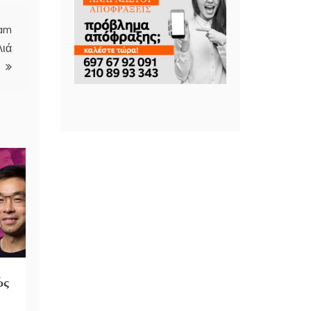
ham
λιά
ώς