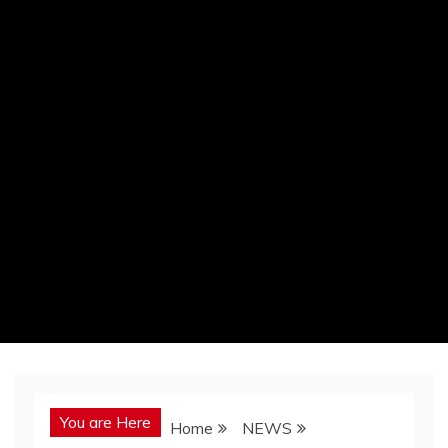
You are Here
Home
NEWS