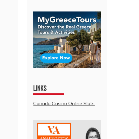
LINKS
Canada Casino Online Slots