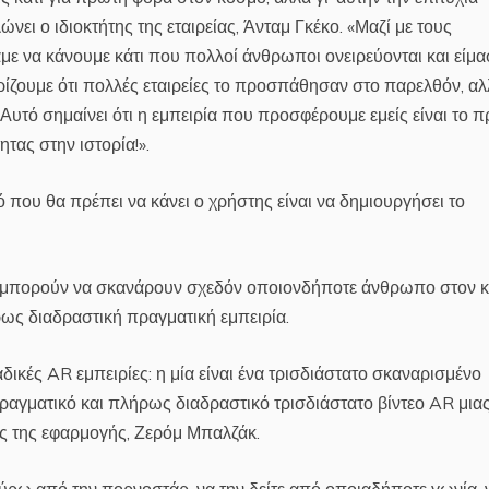
ει ο ιδιοκτήτης της εταιρείας, Άνταμ Γκέκο. «Μαζί με τους
ε να κάνουμε κάτι που πολλοί άνθρωποι ονειρεύονται και είμα
ωρίζουμε ότι πολλές εταιρείες το προσπάθησαν στο παρελθόν, α
υτό σημαίνει ότι η εμπειρία που προσφέρουμε εμείς είναι το 
ας στην ιστορία!».
 που θα πρέπει να κάνει ο χρήστης είναι να δημιουργήσει το
ότι μπορούν να σκανάρουν σχεδόν οποιονδήποτε άνθρωπο στον 
ρως διαδραστική πραγματική εμπειρία.
ικές AR εμπειρίες: η μία είναι ένα τρισδιάστατο σκαναρισμένο
πραγματικό και πλήρως διαδραστικό τρισδιάστατο βίντεο AR μιας
ς της εφαρμογής, Ζερόμ Μπαλζάκ.
γύρω από την πορνοστάρ, να την δείτε από οποιαδήποτε γωνία, 