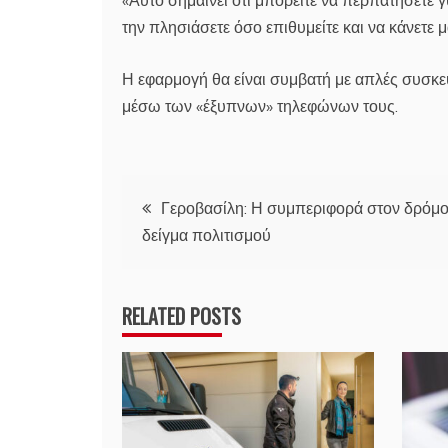
την πλησιάσετε όσο επιθυμείτε και να κάνετε μ
Η εφαρμογή θα είναι συμβατή με απλές συσκε
μέσω των «έξυπνων» τηλεφώνων τους.
Πλοήγηση
Γεροβασίλη: Η συμπεριφορά στον δρόμο 
δείγμα πολιτισμού
άρθρων
RELATED POSTS