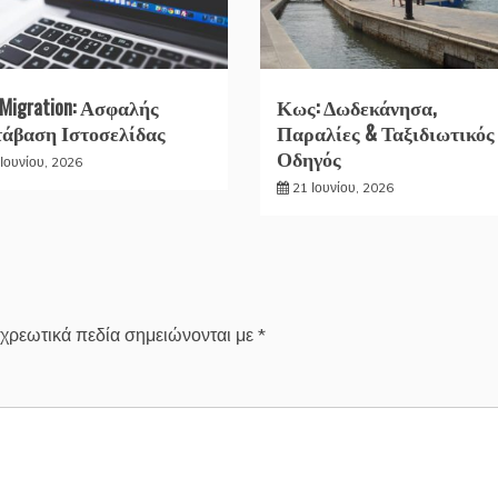
 Migration: Ασφαλής
Κως: Δωδεκάνησα,
άβαση Ιστοσελίδας
Παραλίες & Ταξιδιωτικός
Οδηγός
Ιουνίου, 2026
21 Ιουνίου, 2026
χρεωτικά πεδία σημειώνονται με
*