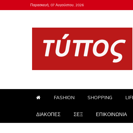
Skip
Παρασκευή, 07 Αυγούστου, 2026
to
content
TIPOS.GR
ΝΕΑ, ΕΙΔΗΣΕΙΣ ΚΑΙ ΣΧΟΛΙΑ
FASHION
SHOPPING
LI
ΔΙΑΚΟΠΕΣ
ΣΕΞ
ΕΠΙΚΟΙΝΩΝΙΑ