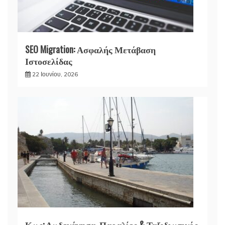
SEO Migration: Ασφαλής Μετάβαση
Ιστοσελίδας
22 Ιουνίου, 2026
Κως: Δωδεκάνησα, Παραλίες & Ταξιδιωτικός