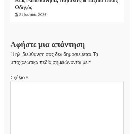
Οδηγός
21 Ιουνίου, 2026
Αφήστε μια απάντηση
Η ηλ. διεύθυνση σας δεν δημοσιεύεται.
Τα
υποχρεωτικά πεδία σημειώνονται με
*
Σχόλιο
*