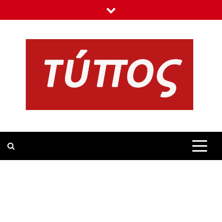
Skip
to
content
TIPOS.GR
ΝΕΑ, ΕΙΔΗΣΕΙΣ ΚΑΙ ΣΧΟΛΙΑ