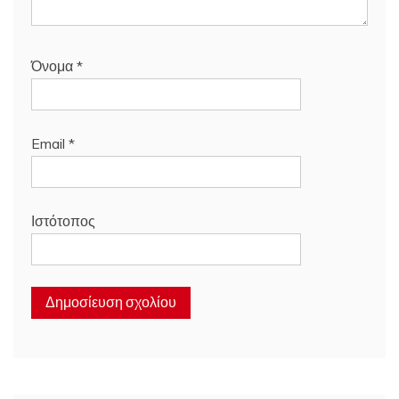
Όνομα
*
Email
*
Ιστότοπος