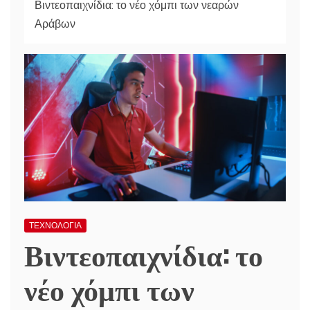
Βιντεοπαιχνίδια: το νέο χόμπι των νεαρών
Αράβων
ΤΕΧΝΟΛΟΓΙΑ
Βιντεοπαιχνίδια: το
νέο χόμπι των