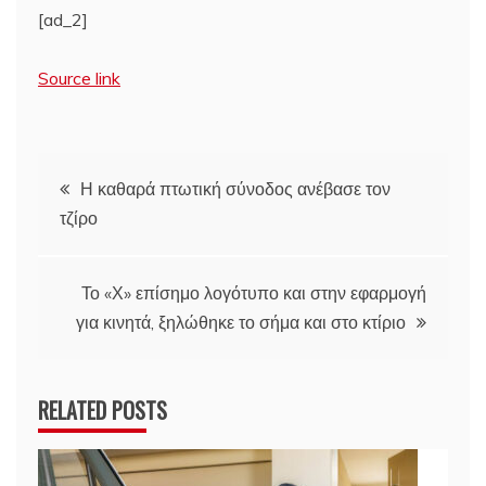
[ad_2]
Source link
Πλοήγηση
Η καθαρά πτωτική σύνοδος ανέβασε τον
τζίρο
άρθρων
Το «Χ» επίσημο λογότυπο και στην εφαρμογή
για κινητά, ξηλώθηκε το σήμα και στο κτίριο
RELATED POSTS