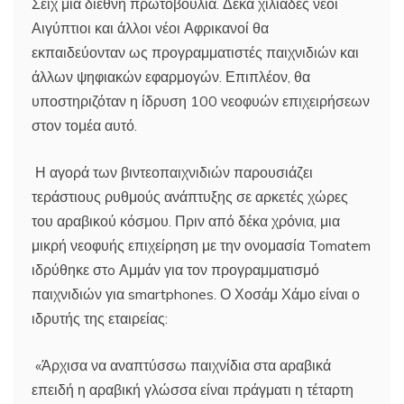
Σέιχ μια διεθνή πρωτοβουλία. Δέκα χιλιάδες νέοι
Αιγύπτιοι και άλλοι νέοι Αφρικανοί θα
εκπαιδεύονταν ως προγραμματιστές παιχνιδιών και
άλλων ψηφιακών εφαρμογών. Επιπλέον, θα
υποστηριζόταν η ίδρυση 100 νεοφυών επιχειρήσεων
στον τομέα αυτό.
Η αγορά των βιντεοπαιχνιδιών παρουσιάζει
τεράστιους ρυθμούς ανάπτυξης σε αρκετές χώρες
του αραβικού κόσμου. Πριν από δέκα χρόνια, μια
μικρή νεοφυής επιχείρηση με την ονομασία Tomatem
ιδρύθηκε στo Αμμάν για τον προγραμματισμό
παιχνιδιών για smartphones. Ο Χοσάμ Χάμο είναι ο
ιδρυτής της εταιρείας:
«Άρχισα να αναπτύσσω παιχνίδια στα αραβικά
επειδή η αραβική γλώσσα είναι πράγματι η τέταρτη