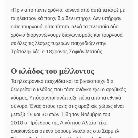
«Πριν από πέντε χρόνια, κανένα από αυτά τα καφέ με
τα ηλεκτρονικά παιχνίδια δεν υπήρχε. Δεν υπήρχαν
ούτε τουρνουά, ούτε τίποτα, αλλά τα τελευταία δύο
χρόνια διοργανώνουμε διαγωνισμούς και τουρνουά
σε όλες τις λέσχες τυχερών παιχνιδιών στην
Τρίπολη» λέει ο 18χρονος Σοφιάν Ματούς.
Ο κλάδος του μέλλοντος
Τα ηλεκτρονικά παιχνίδια και τα βιντεοπαιχνίδια
θεωρείται ο κλάδος που τόση ανάγκη έχει ο αραβικός
κόσμος. Υπόσχονται ανάπτυξη πέρα από τα εθνικά
σύνορα. Ένας στους τρεις στις αραβικές χώρες είναι
μεταξύ 15 και 30 ετών. Ήδη τον Νοέμβριο του
2018 ο Πρόεδρος της Αιγύπτου Αλ Σίσι είχε
ανακοινώσει σε ένα φόρουμ νεολαίας στο Σαρμ ελ